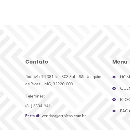
Contato
Menu
HOM
Rodovia BR 381, km 508 Sul – São Joaquim 
de Bicas – MG, 32920-000
QUE
Telefones:
BLO
(31) 3534-9411
FAÇ
E-mail:
 vendas@artbicas.com.br