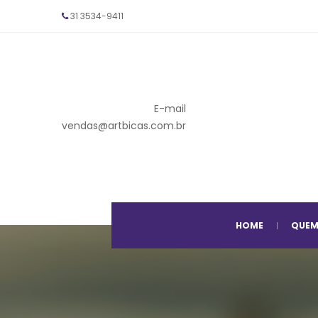
31 
3534-9411
E-mail
 vendas@artbicas.com.br
 
HOME
QUEM