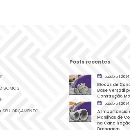
Posts recente
E
outubro 1, 2024
Blocos de Concr
M SOMOS
Base Versátil p
Construção M
G
outubro 1, 2024
A SEU ORÇAMENTO
A Importância 
Manilhas de Co
na Canalização
Drenagem