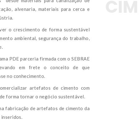
CIM
s desde materiais para canalização de 
ação, alvenaria, materiais para cerca e 
stria.
er o crescimento de forma sustentável 
mento ambiental, segurança do trabalho, 
e.
ama PDE parceria firmada com o SEBRAE 
vando em frete o conceito de que 
ase no conhecimento.
omercializar artefatos de cimento com 
de forma tornar o negócio sustentável.
na fabricação de artefatos de cimento da 
inseridos.