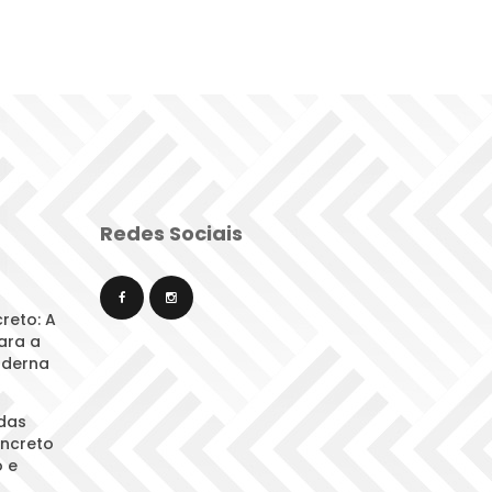
Redes Sociai
eto: A 
ara a 
oderna
das 
ncreto 
 e 